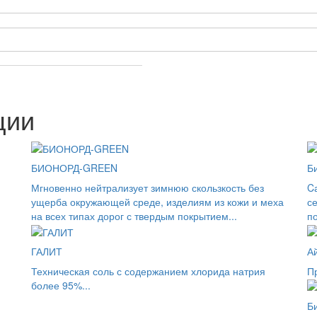
е обработки персональных данных
ции
БИОНОРД-GREEN
Б
Мгновенно нейтрализует зимнюю скользкость без
C
ущерба окружающей среде, изделиям из кожи и меха
с
на всех типах дорог с твердым покрытием...
п
ГАЛИТ
Ай
Техническая соль с содержанием хлорида натрия
П
более 95%...
Б