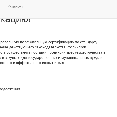
Будни:
с 9:00 до 17:00
Контакты
П
кацию!
бровольную положительную сертификацию по стандарту
ение действующего законодательства Российской
сть осуществлять поставки продукции требуемого качества в
е в закупках для государственных и муниципальных нужд, в
дежного и эффективного исполнителя!
предложения