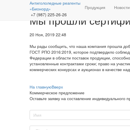
г. Казань, ул. Лукницкого, 2
Антигололедные реагенты
Продукция
Новости
«Бионорд»
+7 (987) 225-26-26
Мы прошли сертифи
20 Ноя, 2019 22:48
Мы рады сообщить, что наша компания прошла до
ГОСТ РПО 2016:2019, которое подтвердило соблюд
Федерации в области поставок продукции, способно
установленные контрактами сроки; право на участи
коммерческих конкурсах и аукционах в качестве на
На главную
Вверх
Коммерческое предложение
Оставьте заявку на составление индивидуального 
Имя
Телефон для связи