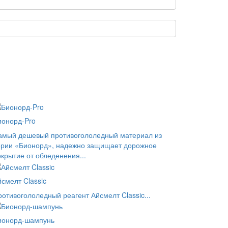
ионорд-Pro
амый дешевый противогололедный материал из
ерии «Бионорд», надежно защищает дорожное
окрытие от обледенения...
смелт Classic
ротивогололедный реагент Айсмелт Classic...
ионорд-шампунь