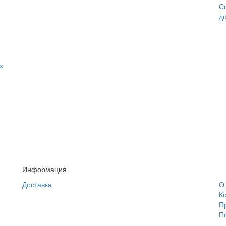
С
д
х
Информация
Доставка
О
К
П
П