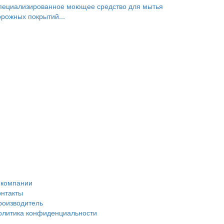
пециализированное моющее средство для мытья
орожных покрытий...
 компании
онтакты
роизводитель
олитика конфиденциальности